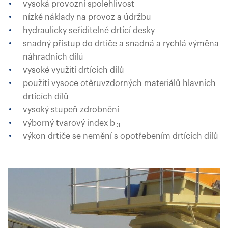
vysoká provozní spolehlivost
nízké náklady na provoz a údržbu
hydraulicky seřiditelné drtící desky
snadný přístup do drtiče a snadná a rychlá výměna
náhradních dílů
vysoké využití drtících dílů
použití vysoce otěruvzdorných materiálů hlavních
drtících dílů
vysoký stupeň zdrobnění
výborný tvarový index b
i3
výkon drtiče se nemění s opotřebením drtících dílů