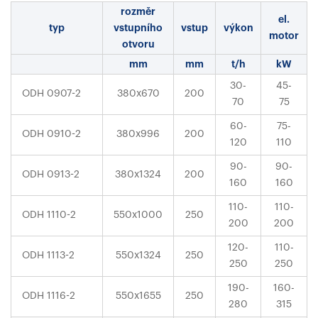
rozměr
el.
typ
vstupního
vstup
výkon
motor
otvoru
mm
mm
t/h
kW
30-
45-
ODH 0907-2
380x670
200
70
75
60-
75-
ODH 0910-2
380x996
200
120
110
90-
90-
ODH 0913-2
380x1324
200
160
160
110-
110-
ODH 1110-2
550x1000
250
200
200
120-
110-
ODH 1113-2
550x1324
250
250
250
190-
160-
ODH 1116-2
550x1655
250
280
315