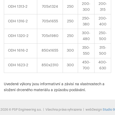
200-
200-
ODH 1313-2
705x1324
250
300
315
250-
200-
ODH 1316-2
705x1655
250
380
400
300-
250-
ODH 1320-2
705x1980
250
480
500
350-
315-
ODH 1616-2
850x1655
300
550
500
450-
400-
ODH 1623-2
850x2310
300
700
630
Uvedené výkony jsou informativní a závisí na vlastnostech a
složení drceného materiálu a způsobu podávání.
2026 © PSP Engineering a.s. | Všechna práva vyhrazena | webDesign
Studio 9