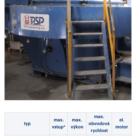
max.
max.
max.
el.
typ
obvodová
vstup*
výkon
motor
rychlost