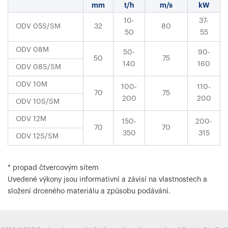
mm
t/h
m/s
kW
10-
37-
ODV 05S/SM
32
80
50
55
ODV 08M
50-
90-
50
75
140
160
ODV 08S/SM
ODV 10M
100-
110-
70
75
200
200
ODV 10S/SM
ODV 12M
150-
200-
70
70
350
315
ODV 12S/SM
* propad čtvercovým sítem
Uvedené výkony jsou informativní a závisí na vlastnostech a
složení drceného materiálu a způsobu podávání.