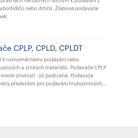
 úpravnách nerostných surovin k podávání z
ubotřídičů nebo drtičů. Žlabové podavače
pek.
ače CPLP, CPLD, CPLDT
ží k rovnoměrnému podávání nebo
sových a zrnitých materiálů. Podavače CPLP
 menší zrnitosti - již podrcené. Podavače
vány především pro podávání hrubozrnných…