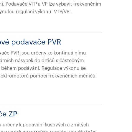
. Podavače VTP a VP lze vybavit frekvenčním
nulou regulaci výkonu. VTP/VP…
cové podavače PVR
vače PVR jsou určeny ke kontinuálnímu
árních násypek do drtičů s částečným
e během podávání. Regulace výkonu se
lektromotorů pomocí frekvenčních měničů.
če ZP
 určeny k podávání kusových a zrnitých