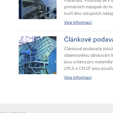
materiálů. Používají se v
primárních násypek do hr
tvoří dno vstupních násy
Více informací
Článkové podav
Článkové podavače slou
objemovému dávkování ku
jsou určeny pro materiály
CPLD a CPLDT jsou použí
Více informací