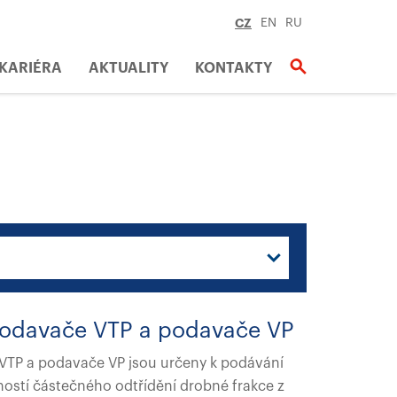
CZ
EN
RU
KARIÉRA
AKTUALITY
KONTAKTY
í podavače VTP a podavače VP
e VTP a podavače VP jsou určeny k podávání
ností částečného odtřídění drobné frakce z