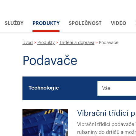
SLUŽBY
PRODUKTY
SPOLEČNOST
VIDEO
Úvod
>
Produkty
>
Třídění a doprava
>
Podavače
Podavače
Technologie
Vibrační třídíc
Vibrační třídicí podavač
rubaniny do drtičů s mož