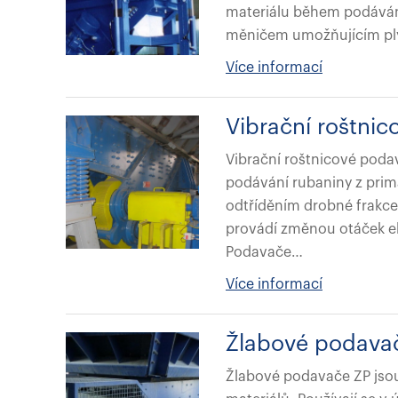
materiálu během podávání
měničem umožňujícím ply
Více informací
Vibrační roštni
Vibrační roštnicové poda
podávání rubaniny z prim
odtříděním drobné frakc
provádí změnou otáček e
Podavače…
Více informací
Žlabové podava
Žlabové podavače ZP jsou