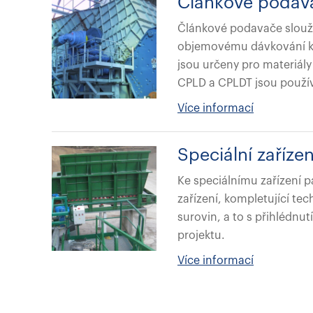
Článkové podav
Článkové podavače slou
objemovému dávkování ku
jsou určeny pro materiály
CPLD a CPLDT jsou použí
Více informací
Speciální zařízen
Ke speciálnímu zařízení p
zařízení, kompletující te
surovin, a to s přihlédn
projektu.
Více informací