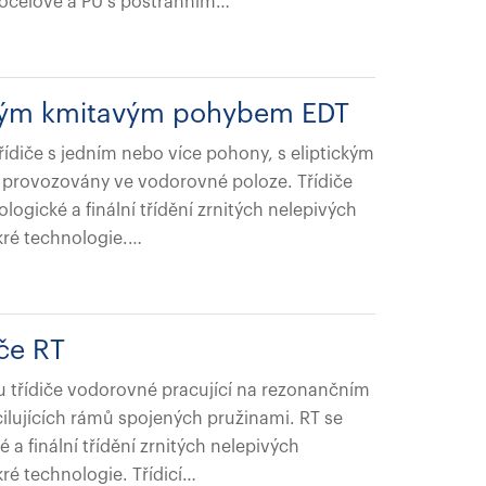
 ocelové a PU s postranním…
ickým kmitavým pohybem EDT
třídiče s jedním nebo více pohony, s eliptickým
 provozovány ve vodorovné poloze. Třídiče
logické a finální třídění zrnitých nelepivých
kré technologie.…
če RT
u třídiče vodorovné pracující na rezonančním
ilujících rámů spojených pružinami. RT se
 a finální třídění zrnitých nelepivých
ré technologie. Třídicí…