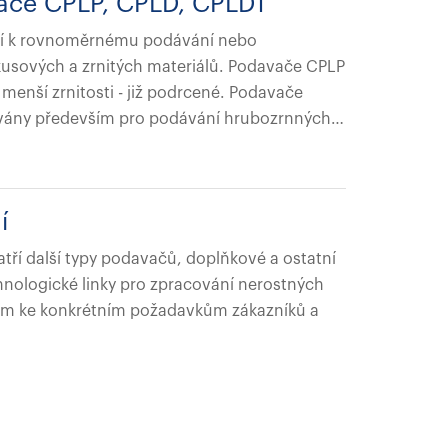
ače CPLP, CPLD, CPLDT
ží k rovnoměrnému podávání nebo
sových a zrnitých materiálů. Podavače CPLP
 menší zrnitosti - již podrcené. Podavače
vány především pro podávání hrubozrnných…
í
atří další typy podavačů, doplňkové a ostatní
chnologické linky pro zpracování nerostných
utím ke konkrétním požadavkům zákazníků a