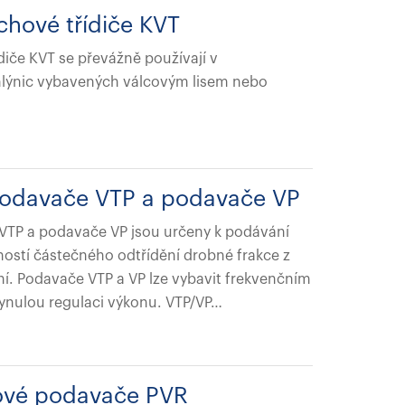
hové třídiče KVT
iče KVT se převážně používají v
mlýnic vybavených válcovým lisem nebo
í podavače VTP a podavače VP
e VTP a podavače VP jsou určeny k podávání
ností částečného odtřídění drobné frakce z
. Podavače VTP a VP lze vybavit frekvenčním
nulou regulaci výkonu. VTP/VP…
cové podavače PVR