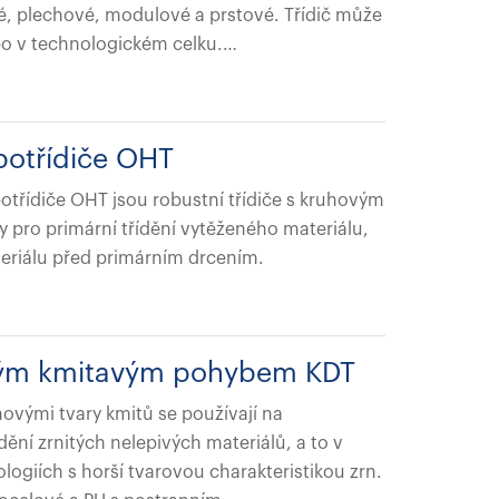
, plechové, modulové a prstové. Třídič může
o v technologickém celku.…
botřídiče OHT
otřídiče OHT jsou robustní třídiče s kruhovým
 pro primární třídění vytěženého materiálu,
eriálu před primárním drcením.
ovým kmitavým pohybem KDT
uhovými tvary kmitů se používají na
ídění zrnitých nelepivých materiálů, a to v
ogiích s horší tvarovou charakteristikou zrn.