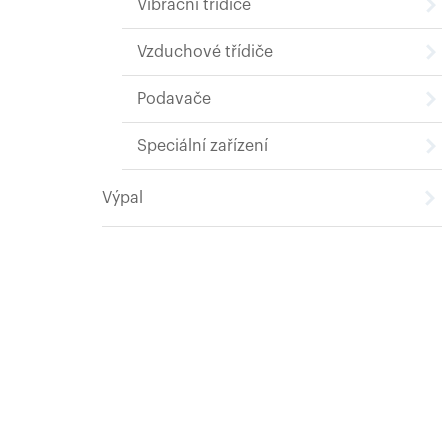
Vibrační třídiče
Vzduchové třídiče
Podavače
Speciální zařízení
Výpal