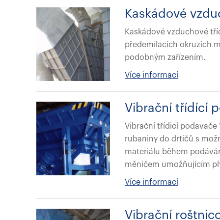
Kaskádové vzduc
Kaskádové vzduchové tříd
předemílacích okruzích 
podobným zařízením.
Více informací
Vibrační třídíc
Vibrační třídicí podavač
rubaniny do drtičů s mož
materiálu během podávání
měničem umožňujícím ply
Více informací
Vibrační roštni