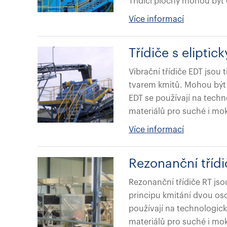
Třídicí plochy mohou být
Více informací
Třídiče s elipt
Vibrační třídiče EDT jsou 
tvarem kmitů. Mohou být
EDT se používají na techno
materiálů pro suché i mo
Více informací
Rezonanční třídi
Rezonanční třídiče RT jso
principu kmitání dvou osc
používají na technologické
materiálů pro suché i mok