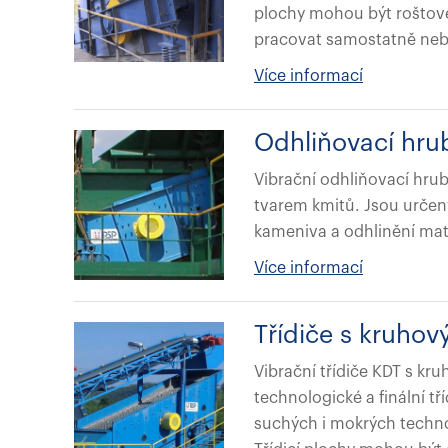
plochy mohou být roštové
pracovat samostatně neb
Více informací
Odhliňovací hru
Vibrační odhliňovací hrub
tvarem kmitů. Jsou určeny
kameniva a odhlinění mat
Více informací
Třídiče s kruh
Vibrační třídiče KDT s kr
technologické a finální tř
suchých i mokrých technol