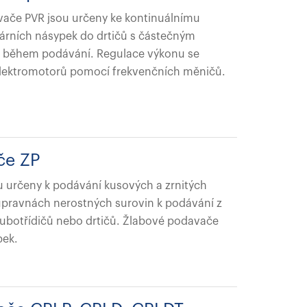
vače PVR jsou určeny ke kontinuálnímu
árních násypek do drtičů s částečným
e během podávání. Regulace výkonu se
lektromotorů pomocí frekvenčních měničů.
če ZP
 určeny k podávání kusových a zrnitých
 úpravnách nerostných surovin k podávání z
ubotřídičů nebo drtičů. Žlabové podavače
pek.