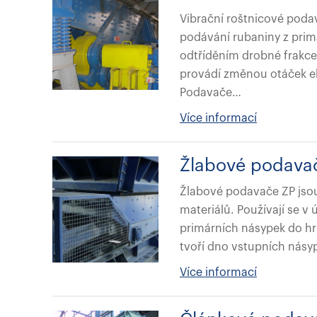
Vibrační roštnicové poda
podávání rubaniny z prim
odtříděním drobné frakc
provádí změnou otáček e
Podavače…
Více informací
Žlabové podava
Žlabové podavače ZP jsou
materiálů. Používají se v
primárních násypek do hr
tvoří dno vstupních násy
Více informací