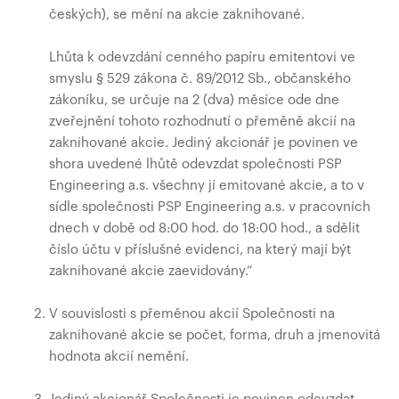
českých), se mění na akcie zaknihované.
Lhůta k odevzdání cenného papíru emitentovi ve
smyslu § 529 zákona č. 89/2012 Sb., občanského
zákoníku, se určuje na 2 (dva) měsíce ode dne
zveřejnění tohoto rozhodnutí o přeměně akcií na
zaknihované akcie. Jediný akcionář je povinen ve
shora uvedené lhůtě odevzdat společnosti PSP
Engineering a.s. všechny jí emitované akcie, a to v
sídle společnosti PSP Engineering a.s. v pracovních
dnech v době od 8:00 hod. do 18:00 hod., a sdělit
číslo účtu v příslušné evidenci, na který mají být
zaknihované akcie zaevidovány.“
V souvislosti s přeměnou akcií Společnosti na
zaknihované akcie se počet, forma, druh a jmenovitá
hodnota akcií nemění.