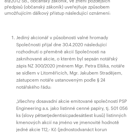
89/2012 Sb., občanský zákoník, ve znění pozdějších
předpisů (občanský zákoník) uveřejňuje způsobem
umožňujícím dálkový přístup následující oznámení:
Jediný akcionář v působnosti valné hromady
Společnosti přijal dne 30.4.2020 následující
rozhodnutí o přeměně akcií Společnosti na
zaknihované akcie, o kterém byl sepsán notářský
zápis NZ 300/2020 jménem Mgr. Petra Elšíka, notáře
se sídlem v Litoměřicích, Mgr. Jakubem Stradějem,
zástupcem notáře ustanoveným podle § 24
notářského řádu:
„Všechny dosavadní akcie emitované společností PSP
Engineering a.s. jako listinné cenné papíry, tj. 501 056
ks (slovy pětsetjedentisícpadesátšest kusů) listinných
kmenových akcií na jméno ve jmenovité hodnotě
jedné akcie 112,- Kč (jednostodvanáct korun