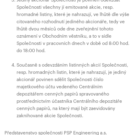
Jediný akcionář Společnosti je povinen odevzdat
Společnosti všechny jí emitované akcie, resp.
hromadné listiny, které je nahrazují, ve lhůtě dle výše
citovaného rozhodnutí jediného akcionáře, tedy ve
lhůtě dvou měsíců ode dne zveřejnění tohoto
oznámení v Obchodním věstníku, a to v sídle
Společnosti v pracovních dnech v době od 8:00 hod.
do 18:00 hod.
Současně s odevzdáním listinných akcií Společnosti,
resp. hromadných listin, které je nahrazují, je jediný
akcionář povinen sdělit Společnosti číslo
majetkového účtu vedeného Centrálním
depozitářem cenných papírů spravovaného
prostřednictvím účastníka Centrálního depozitáře
cenných papírů, na který mají být zaevidovány
zaknihované akcie Společnosti.
Představenstvo společnosti PSP Engineering a.s.