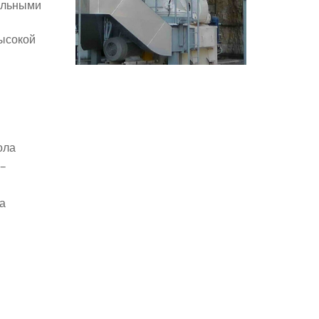
альными
ысокой
ола
–
а