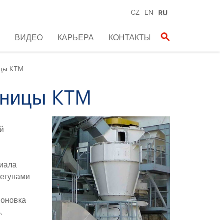
CZ
EN
RU
ВИДЕО
КАРЬЕРА
КОНТАКТЫ
цы KTM
ьницы KTM
й
риала
бегунами
поновка
.