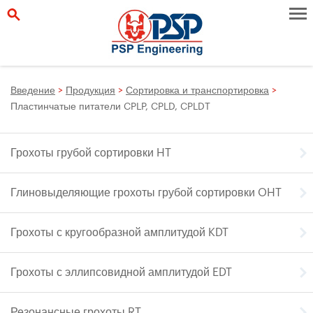
Введение
>
Продукция
>
Сортировка и транспортировка
>
Пластинчатые питатели CPLP, CPLD, CPLDT
Грохоты грубой сортировки HT
Глиновыделяющие грохоты грубой сортировки OHT
Грохоты с кругообразной амплитудой KDT
Грохоты с эллипсовидной амплитудой EDT
Резонансные грохоты RT