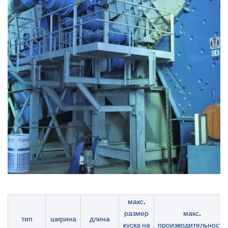
макс.
размер
макс.
тип
ширина
длина
куска на
производительность