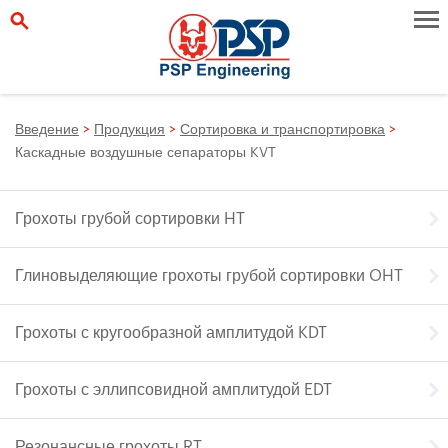
Введение
>
Продукция
>
Сортировка и транспортировка
>
Каскадные воздушные сепараторы KVT
Грохоты грубой сортировки HT
Глиновыделяющие грохоты грубой сортировки OHT
Грохоты с кругообразной амплитудой KDT
Грохоты с эллипсовидной амплитудой EDT
Резонансные грохоты RT